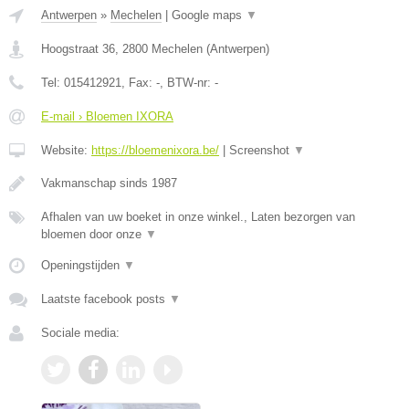
Antwerpen
»
Mechelen
|
Google maps
▼
Hoogstraat 36
,
2800
Mechelen
(
Antwerpen
)
Tel:
015412921
, Fax:
-
, BTW-nr:
-
E-mail › Bloemen IXORA
Website:
https://bloemenixora.be/
|
Screenshot
▼
Vakmanschap sinds 1987
Afhalen van uw boeket in onze winkel., Laten bezorgen van
bloemen door onze
▼
Openingstijden
▼
Laatste facebook posts
▼
Sociale media: